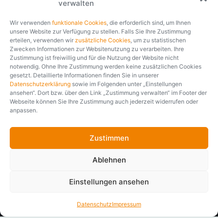
Mehr als 35 Jahre
verwalten
230,27 €
1 Jahr
—
Laufzeit (LZ)
Prämiengarantie
500 €
01.01.2020
SB
Tarifstand
Branchenerfahrung.
—
Rabatt im Ergebnis
Rating
WS
1 Mio. €
ANTRAG
Tarifart
Versicherungssumme
Wir verwenden
funktionale Cookies
, die erforderlich sind, um Ihnen
unsere Website zur Verfügung zu stellen. Falls Sie Ihre Zustimmung
Seit über 35 Jahren entwickelt und implementiert softfair
erteilen, verwenden wir
zusätzliche Cookies
, um zu statistischen
branchenspezifische IT-Lösungen für Finanzdienstleister und
Zwecken Informationen zur Websitenutzung zu verarbeiten. Ihre
Zustimmung ist freiwillig und für die Nutzung der Website nicht
Versicherungsgesellschaften. Erfahren, partnerschaftlich und
notwendig. Ohne Ihre Zustimmung werden keine zusätzlichen Cookies
fair. Unabhängig davon, ob es um die Vertriebsmöglichkeit
gesetzt. Detaillierte Informationen finden Sie in unserer
eines Nischenprodukts oder die digitale Transformation des
Datenschutzerklärung
sowie im Folgenden unter „Einstellungen
gesamten Arbeitsplatzes geht, wir analysieren Ihren Bedarf
ansehen“. Dort bzw. über den Link „Zustimmung verwalten“ im Footer der
und entwickeln gemeinsam mit Ihnen die passende Lösung.
Webseite können Sie Ihre Zustimmung auch jederzeit widerrufen oder
anpassen.
Unternehmensporträt
Zustimmen
Ablehnen
Einstellungen ansehen
Datenschutz
Impressum