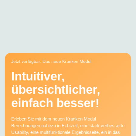
Jetzt verfügbar: Das neue Kranken Modul
Intuitiver,
übersichtlicher,
einfach besser!
Erleben Sie mit dem neuen Kranken Modul
Berechnungen nahezu in Echtzeit, eine stark verbesserte
Usability, eine multifunktionale Ergebnisseite, ein in das