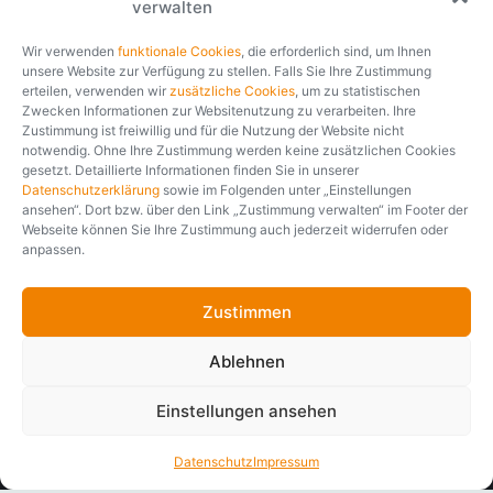
Mehr als 35 Jahre
verwalten
230,27 €
1 Jahr
—
Laufzeit (LZ)
Prämiengarantie
500 €
01.01.2020
SB
Tarifstand
Branchenerfahrung.
—
Rabatt im Ergebnis
Rating
WS
1 Mio. €
ANTRAG
Tarifart
Versicherungssumme
Wir verwenden
funktionale Cookies
, die erforderlich sind, um Ihnen
unsere Website zur Verfügung zu stellen. Falls Sie Ihre Zustimmung
Seit über 35 Jahren entwickelt und implementiert softfair
erteilen, verwenden wir
zusätzliche Cookies
, um zu statistischen
branchenspezifische IT-Lösungen für Finanzdienstleister und
Zwecken Informationen zur Websitenutzung zu verarbeiten. Ihre
Zustimmung ist freiwillig und für die Nutzung der Website nicht
Versicherungsgesellschaften. Erfahren, partnerschaftlich und
notwendig. Ohne Ihre Zustimmung werden keine zusätzlichen Cookies
fair. Unabhängig davon, ob es um die Vertriebsmöglichkeit
gesetzt. Detaillierte Informationen finden Sie in unserer
eines Nischenprodukts oder die digitale Transformation des
Datenschutzerklärung
sowie im Folgenden unter „Einstellungen
gesamten Arbeitsplatzes geht, wir analysieren Ihren Bedarf
ansehen“. Dort bzw. über den Link „Zustimmung verwalten“ im Footer der
und entwickeln gemeinsam mit Ihnen die passende Lösung.
Webseite können Sie Ihre Zustimmung auch jederzeit widerrufen oder
anpassen.
Unternehmensporträt
Zustimmen
Ablehnen
Einstellungen ansehen
Datenschutz
Impressum