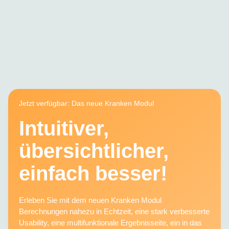
Jetzt verfügbar: Das neue Kranken Modul
Intuitiver,
übersichtlicher,
einfach besser!
Erleben Sie mit dem neuen Kranken Modul
Berechnungen nahezu in Echtzeit, eine stark verbesserte
Usability, eine multifunktionale Ergebnisseite, ein in das