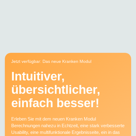
Jetzt verfügbar: Das neue Kranken Modul
Intuitiver,
übersichtlicher,
einfach besser!
Erleben Sie mit dem neuen Kranken Modul
Berechnungen nahezu in Echtzeit, eine stark verbesserte
Usability, eine multifunktionale Ergebnisseite, ein in das