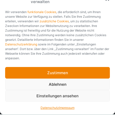
Mehr als 35 Jahre
verwalten
230,27 €
1 Jahr
—
Laufzeit (LZ)
Prämiengarantie
500 €
01.01.2020
SB
Tarifstand
Branchenerfahrung.
—
Rabatt im Ergebnis
Rating
WS
1 Mio. €
ANTRAG
Tarifart
Versicherungssumme
Wir verwenden
funktionale Cookies
, die erforderlich sind, um Ihnen
unsere Website zur Verfügung zu stellen. Falls Sie Ihre Zustimmung
Seit über 35 Jahren entwickelt und implementiert softfair
erteilen, verwenden wir
zusätzliche Cookies
, um zu statistischen
branchenspezifische IT-Lösungen für Finanzdienstleister und
Zwecken Informationen zur Websitenutzung zu verarbeiten. Ihre
Zustimmung ist freiwillig und für die Nutzung der Website nicht
Versicherungsgesellschaften. Erfahren, partnerschaftlich und
notwendig. Ohne Ihre Zustimmung werden keine zusätzlichen Cookies
fair. Unabhängig davon, ob es um die Vertriebsmöglichkeit
gesetzt. Detaillierte Informationen finden Sie in unserer
eines Nischenprodukts oder die digitale Transformation des
Datenschutzerklärung
sowie im Folgenden unter „Einstellungen
gesamten Arbeitsplatzes geht, wir analysieren Ihren Bedarf
ansehen“. Dort bzw. über den Link „Zustimmung verwalten“ im Footer der
und entwickeln gemeinsam mit Ihnen die passende Lösung.
Webseite können Sie Ihre Zustimmung auch jederzeit widerrufen oder
anpassen.
Unternehmensporträt
Zustimmen
Ablehnen
Einstellungen ansehen
Datenschutz
Impressum