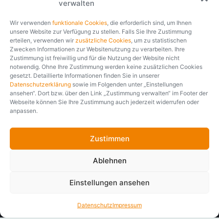
Mehr als 35 Jahre
verwalten
230,27 €
1 Jahr
—
Laufzeit (LZ)
Prämiengarantie
500 €
01.01.2020
SB
Tarifstand
Branchenerfahrung.
—
Rabatt im Ergebnis
Rating
WS
1 Mio. €
ANTRAG
Tarifart
Versicherungssumme
Wir verwenden
funktionale Cookies
, die erforderlich sind, um Ihnen
unsere Website zur Verfügung zu stellen. Falls Sie Ihre Zustimmung
Seit über 35 Jahren entwickelt und implementiert softfair
erteilen, verwenden wir
zusätzliche Cookies
, um zu statistischen
branchenspezifische IT-Lösungen für Finanzdienstleister und
Zwecken Informationen zur Websitenutzung zu verarbeiten. Ihre
Zustimmung ist freiwillig und für die Nutzung der Website nicht
Versicherungsgesellschaften. Erfahren, partnerschaftlich und
notwendig. Ohne Ihre Zustimmung werden keine zusätzlichen Cookies
fair. Unabhängig davon, ob es um die Vertriebsmöglichkeit
gesetzt. Detaillierte Informationen finden Sie in unserer
eines Nischenprodukts oder die digitale Transformation des
Datenschutzerklärung
sowie im Folgenden unter „Einstellungen
gesamten Arbeitsplatzes geht, wir analysieren Ihren Bedarf
ansehen“. Dort bzw. über den Link „Zustimmung verwalten“ im Footer der
und entwickeln gemeinsam mit Ihnen die passende Lösung.
Webseite können Sie Ihre Zustimmung auch jederzeit widerrufen oder
anpassen.
Unternehmensporträt
Zustimmen
Ablehnen
Einstellungen ansehen
Datenschutz
Impressum