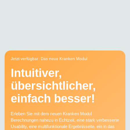
Jetzt verfügbar: Das neue Kranken Modul
Intuitiver,
übersichtlicher,
einfach besser!
Erleben Sie mit dem neuen Kranken Modul
Berechnungen nahezu in Echtzeit, eine stark verbesserte
Usability, eine multifunktionale Ergebnisseite, ein in das