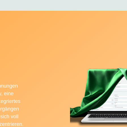
chnungen
y, eine
tegriertes
orgängen
sich voll
zentrieren.