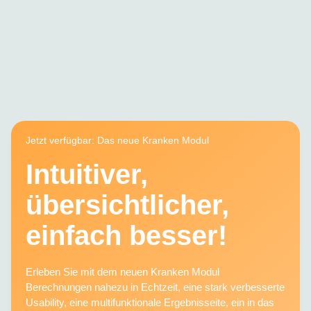
Jetzt verfügbar: Das neue Kranken Modul
Intuitiver,
übersichtlicher,
einfach besser!
Erleben Sie mit dem neuen Kranken Modul
Berechnungen nahezu in Echtzeit, eine stark verbesserte
Usability, eine multifunktionale Ergebnisseite, ein in das