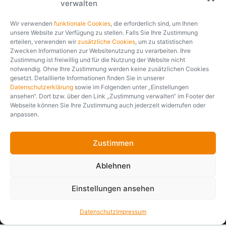
Mehr als 35 Jahre
verwalten
230,27 €
1 Jahr
—
Laufzeit (LZ)
Prämiengarantie
500 €
01.01.2020
SB
Tarifstand
Branchenerfahrung.
—
Rabatt im Ergebnis
Rating
WS
1 Mio. €
ANTRAG
Tarifart
Versicherungssumme
Wir verwenden
funktionale Cookies
, die erforderlich sind, um Ihnen
unsere Website zur Verfügung zu stellen. Falls Sie Ihre Zustimmung
Seit über 35 Jahren entwickelt und implementiert softfair
erteilen, verwenden wir
zusätzliche Cookies
, um zu statistischen
branchenspezifische IT-Lösungen für Finanzdienstleister und
Zwecken Informationen zur Websitenutzung zu verarbeiten. Ihre
Zustimmung ist freiwillig und für die Nutzung der Website nicht
Versicherungsgesellschaften. Erfahren, partnerschaftlich und
notwendig. Ohne Ihre Zustimmung werden keine zusätzlichen Cookies
fair. Unabhängig davon, ob es um die Vertriebsmöglichkeit
gesetzt. Detaillierte Informationen finden Sie in unserer
eines Nischenprodukts oder die digitale Transformation des
Datenschutzerklärung
sowie im Folgenden unter „Einstellungen
gesamten Arbeitsplatzes geht, wir analysieren Ihren Bedarf
ansehen“. Dort bzw. über den Link „Zustimmung verwalten“ im Footer der
und entwickeln gemeinsam mit Ihnen die passende Lösung.
Webseite können Sie Ihre Zustimmung auch jederzeit widerrufen oder
anpassen.
Unternehmensporträt
Zustimmen
Ablehnen
Einstellungen ansehen
Datenschutz
Impressum