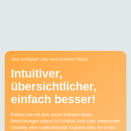
Jetzt verfügbar: Das neue Kranken Modul
Intuitiver,
übersichtlicher,
einfach besser!
Erleben Sie mit dem neuen Kranken Modul
Berechnungen nahezu in Echtzeit, eine stark verbesserte
Usability, eine multifunktionale Ergebnisseite, ein in das