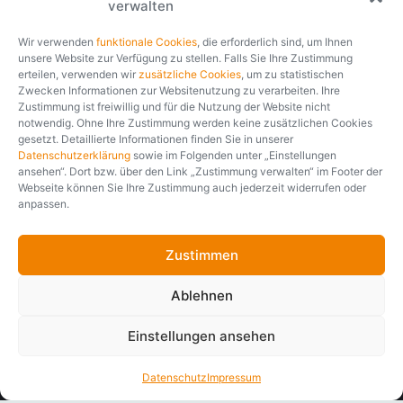
Mehr als 35 Jahre
verwalten
230,27 €
1 Jahr
—
Laufzeit (LZ)
Prämiengarantie
500 €
01.01.2020
SB
Tarifstand
Branchenerfahrung.
—
Rabatt im Ergebnis
Rating
WS
1 Mio. €
ANTRAG
Tarifart
Versicherungssumme
Wir verwenden
funktionale Cookies
, die erforderlich sind, um Ihnen
unsere Website zur Verfügung zu stellen. Falls Sie Ihre Zustimmung
Seit über 35 Jahren entwickelt und implementiert softfair
erteilen, verwenden wir
zusätzliche Cookies
, um zu statistischen
branchenspezifische IT-Lösungen für Finanzdienstleister und
Zwecken Informationen zur Websitenutzung zu verarbeiten. Ihre
Zustimmung ist freiwillig und für die Nutzung der Website nicht
Versicherungsgesellschaften. Erfahren, partnerschaftlich und
notwendig. Ohne Ihre Zustimmung werden keine zusätzlichen Cookies
fair. Unabhängig davon, ob es um die Vertriebsmöglichkeit
gesetzt. Detaillierte Informationen finden Sie in unserer
eines Nischenprodukts oder die digitale Transformation des
Datenschutzerklärung
sowie im Folgenden unter „Einstellungen
gesamten Arbeitsplatzes geht, wir analysieren Ihren Bedarf
ansehen“. Dort bzw. über den Link „Zustimmung verwalten“ im Footer der
und entwickeln gemeinsam mit Ihnen die passende Lösung.
Webseite können Sie Ihre Zustimmung auch jederzeit widerrufen oder
anpassen.
Unternehmensporträt
Zustimmen
Ablehnen
Einstellungen ansehen
Datenschutz
Impressum